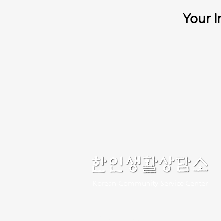
Your I
Korean Community Service Center
개인정보 처리방침