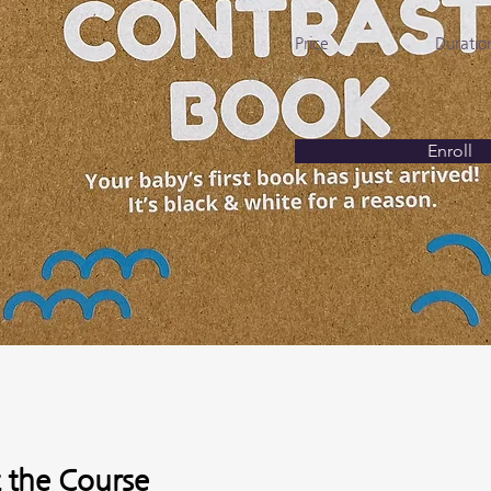
Price
Duratio
Enroll
 the Course